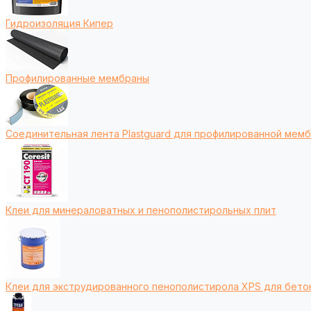
Гидроизоляция Кипер
Профилированные мембраны
Соединительная лента Plastguard для профилированной мем
Клеи для минераловатных и пенополистирольных плит
Клеи для экструдированного пенополистирола XPS для бето