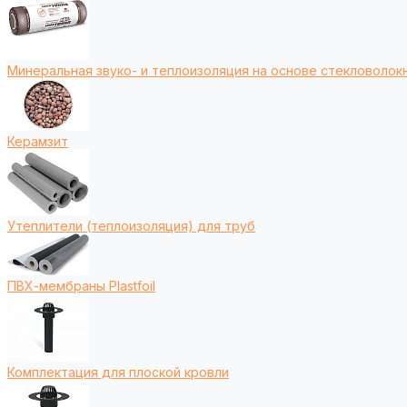
Минеральная звуко- и теплоизоляция на основе стекловолокн
Керамзит
Утеплители (теплоизоляция) для труб
ПВХ-мембраны Plastfoil
Комплектация для плоской кровли