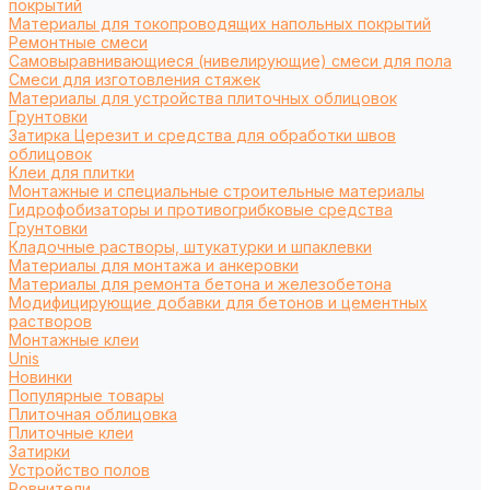
покрытий
Материалы для токопроводящих напольных покрытий
Ремонтные смеси
Самовыравнивающиеся (нивелирующие) смеси для пола
Смеси для изготовления стяжек
Материалы для устройства плиточных облицовок
Грунтовки
Затирка Церезит и средства для обработки швов
облицовок
Клеи для плитки
Монтажные и специальные строительные материалы
Гидрофобизаторы и противогрибковые средства
Грунтовки
Кладочные растворы, штукатурки и шпаклевки
Материалы для монтажа и анкеровки
Материалы для ремонта бетона и железобетона
Модифицирующие добавки для бетонов и цементных
растворов
Монтажные клеи
Unis
Новинки
Популярные товары
Плиточная облицовка
Плиточные клеи
Затирки
Устройство полов
Ровнители