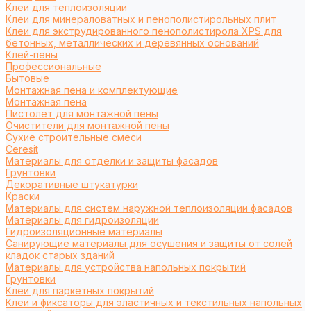
Клеи для теплоизоляции
Клеи для минераловатных и пенополистирольных плит
Клеи для экструдированного пенополистирола XPS для
бетонных, металлических и деревянных оснований
Клей-пены
Профессиональные
Бытовые
Монтажная пена и комплектующие
Монтажная пена
Пистолет для монтажной пены
Очистители для монтажной пены
Сухие строительные смеси
Ceresit
Материалы для отделки и защиты фасадов
Грунтовки
Декоративные штукатурки
Краски
Материалы для систем наружной теплоизоляции фасадов
Материалы для гидроизоляции
Гидроизоляционные материалы
Санирующие материалы для осушения и защиты от солей
кладок старых зданий
Материалы для устройства напольных покрытий
Грунтовки
Клеи для паркетных покрытий
Клеи и фиксаторы для эластичных и текстильных напольных