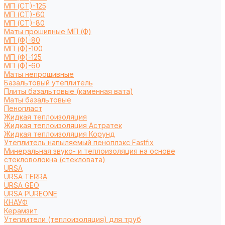
МП (СТ)-125
МП (СТ)-60
МП (СТ)-80
Маты прошивные МП (Ф)
МП (Ф)-80
МП (Ф)-100
МП (Ф)-125
МП (Ф)-60
Маты непрошивные
Базальтовый утеплитель
Плиты базальтовые (каменная вата)
Маты базальтовые
Пенопласт
Жидкая теплоизоляция
Жидкая теплоизоляция Астратек
Жидкая теплоизоляция Корунд
Утеплитель напыляемый пеноплэкс Fastfix
Минеральная звуко- и теплоизоляция на основе
стекловолокна (стекловата)
URSA
URSA TERRA
URSA GEO
URSA PUREONE
КНАУФ
Керамзит
Утеплители (теплоизоляция) для труб