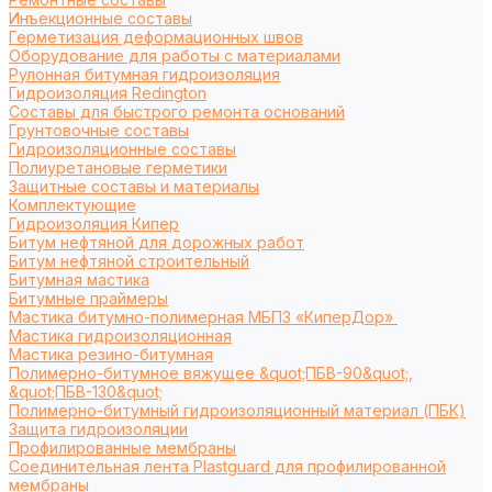
Инъекционные составы
Герметизация деформационных швов
Оборудование для работы с материалами
Рулонная битумная гидроизоляция
Гидроизоляция Redington
Составы для быстрого ремонта оснований
Грунтовочные составы
Гидроизоляционные составы
Полиуретановые герметики
Защитные составы и материалы
Комплектующие
Гидроизоляция Кипер
Битум нефтяной для дорожных работ
Битум нефтяной строительный
Битумная мастика
Битумные праймеры
Мастика битумно-полимерная МБПЗ «КиперДор»
Мастика гидроизоляционная
Мастика резино-битумная
Полимерно-битумное вяжущее &quot;ПБВ-90&quot;,
&quot;ПБВ-130&quot;
Полимерно-битумный гидроизоляционный материал (ПБК)
Защита гидроизоляции
Профилированные мембраны
Соединительная лента Plastguard для профилированной
мембраны