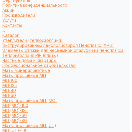
Сертификаты
Политика конфиденциальности
Акции
Производители
Услуги
Контакты
...
Каталог
Утеплители (теплоизоляция)
Экструдированный пенополистирол Пеноплэкс (XPS)
Элементы стяжки для несъемной опалубки из пеноплэкса
Теплоизоляция PIR (плиты)
Частные дома и квартиры
Профессиональное строительство
Маты минераловатные
Маты прошивные МП
МП-100
МП-125
МП-80
МП-60
Маты прошивные МП (МС)
МП (МС)-100
МП (МС)-125
МП (МС)-60
МП (МС)-80
Маты прошивные МП (СТ)
МП (СТ)-100