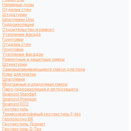
Наливные полы
Отделка стен
Штукатурки
Шпатлевки Unis
Гидроизоляция
Строительство и ремонт
Утепление фасада
Грунтовки
Отделка стен
Грунтовки
Утепление фасадов
Ремонтные и защитные смеси
Штукатурки
Самовыравнивающиеся смеси для пола
Клеи для плитки
Шпатлевки
Монтажные и кладочные смеси
Паро-гидроизоляция и ветрозащита
Spanizol Standart
Spanizol Premium
Spanizol ECO
Геотекстиль
Термоскреплённый геотекстиль F-tex
Геополотно ВК
Геотекстиль Дорнит
Геотекстиль G-Tex