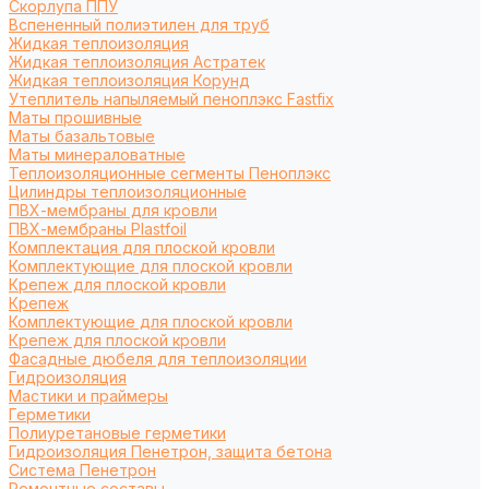
Cкорлупа ППУ
Вспененный полиэтилен для труб
Жидкая теплоизоляция
Жидкая теплоизоляция Астратек
Жидкая теплоизоляция Корунд
Утеплитель напыляемый пеноплэкс Fastfix
Маты прошивные
Маты базальтовые
Маты минераловатные
Теплоизоляционные сегменты Пеноплэкс
Цилиндры теплоизоляционные
ПВХ-мембраны для кровли
ПВХ-мембраны Plastfoil
Комплектация для плоской кровли
Комплектующие для плоской кровли
Крепеж для плоской кровли
Крепеж
Комплектующие для плоской кровли
Крепеж для плоской кровли
Фасадные дюбеля для теплоизоляции
Гидроизоляция
Мастики и праймеры
Герметики
Полиуретановые герметики
Гидроизоляция Пенетрон, защита бетона
Система Пенетрон
Ремонтные составы