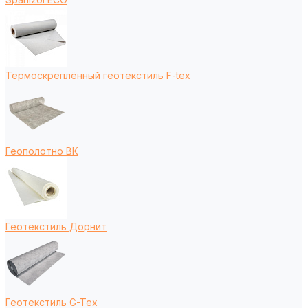
Термоскреплённый геотекстиль F-tex
Геополотно ВК
Геотекстиль Дорнит
Геотекстиль G-Tex