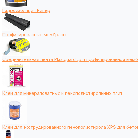
Гидроизоляция Кипер
Профилированные мембраны
Соединительная лента Plastguard для профилированной мем
Клеи для минераловатных и пенополистирольных плит
Клеи для экструдированного пенополистирола XPS для бето