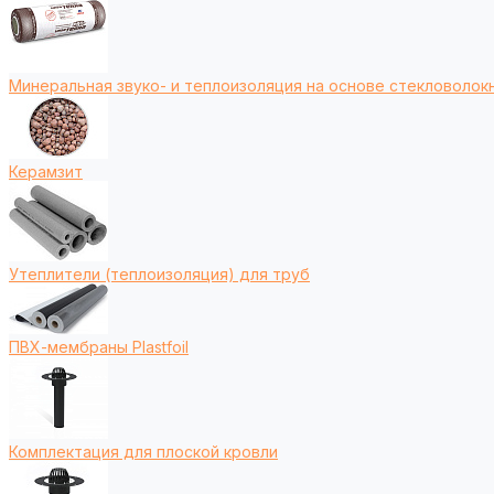
Минеральная звуко- и теплоизоляция на основе стекловолокн
Керамзит
Утеплители (теплоизоляция) для труб
ПВХ-мембраны Plastfoil
Комплектация для плоской кровли