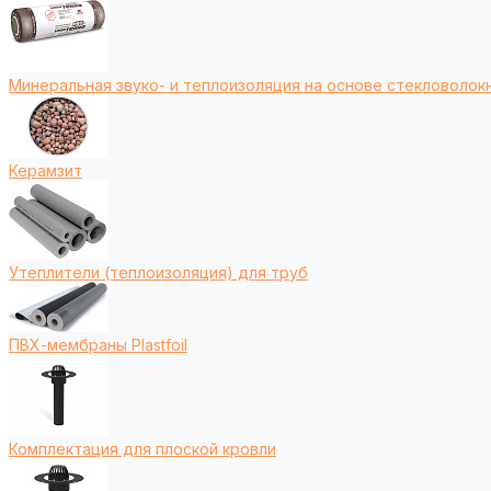
Минеральная звуко- и теплоизоляция на основе стекловолокн
Керамзит
Утеплители (теплоизоляция) для труб
ПВХ-мембраны Plastfoil
Комплектация для плоской кровли