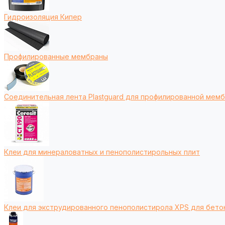
Гидроизоляция Кипер
Профилированные мембраны
Соединительная лента Plastguard для профилированной мем
Клеи для минераловатных и пенополистирольных плит
Клеи для экструдированного пенополистирола XPS для бето