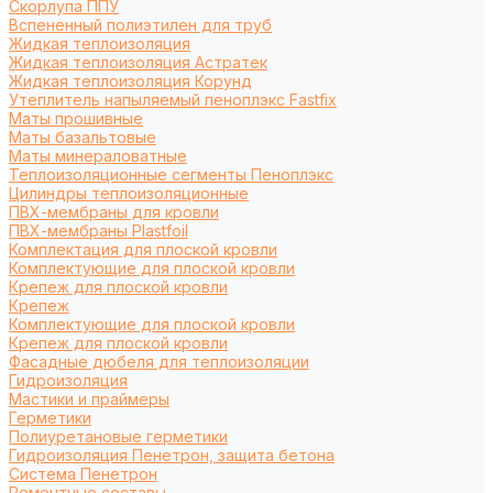
Cкорлупа ППУ
Вспененный полиэтилен для труб
Жидкая теплоизоляция
Жидкая теплоизоляция Астратек
Жидкая теплоизоляция Корунд
Утеплитель напыляемый пеноплэкс Fastfix
Маты прошивные
Маты базальтовые
Маты минераловатные
Теплоизоляционные сегменты Пеноплэкс
Цилиндры теплоизоляционные
ПВХ-мембраны для кровли
ПВХ-мембраны Plastfoil
Комплектация для плоской кровли
Комплектующие для плоской кровли
Крепеж для плоской кровли
Крепеж
Комплектующие для плоской кровли
Крепеж для плоской кровли
Фасадные дюбеля для теплоизоляции
Гидроизоляция
Мастики и праймеры
Герметики
Полиуретановые герметики
Гидроизоляция Пенетрон, защита бетона
Система Пенетрон
Ремонтные составы