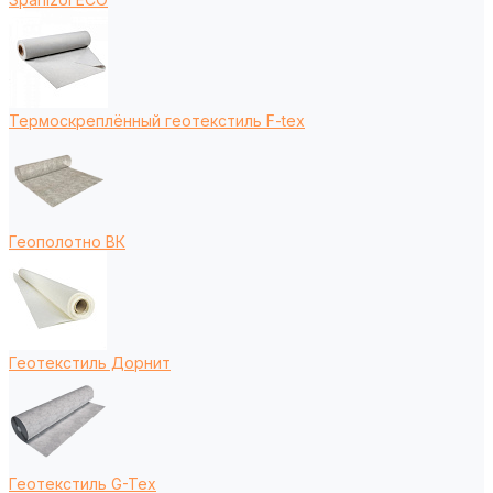
Термоскреплённый геотекстиль F-tex
Геополотно ВК
Геотекстиль Дорнит
Геотекстиль G-Tex