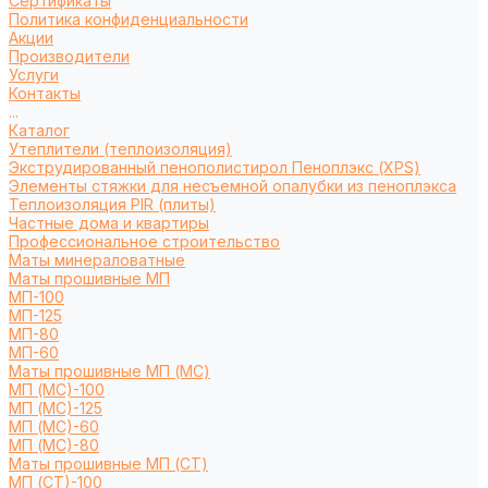
Сертификаты
Политика конфиденциальности
Акции
Производители
Услуги
Контакты
...
Каталог
Утеплители (теплоизоляция)
Экструдированный пенополистирол Пеноплэкс (XPS)
Элементы стяжки для несъемной опалубки из пеноплэкса
Теплоизоляция PIR (плиты)
Частные дома и квартиры
Профессиональное строительство
Маты минераловатные
Маты прошивные МП
МП-100
МП-125
МП-80
МП-60
Маты прошивные МП (МС)
МП (МС)-100
МП (МС)-125
МП (МС)-60
МП (МС)-80
Маты прошивные МП (СТ)
МП (СТ)-100