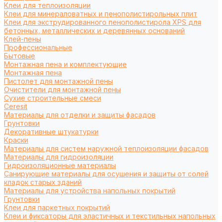
Клеи для теплоизоляции
Клеи для минераловатных и пенополистирольных плит
Клеи для экструдированного пенополистирола XPS для
бетонных, металлических и деревянных оснований
Клей-пены
Профессиональные
Бытовые
Монтажная пена и комплектующие
Монтажная пена
Пистолет для монтажной пены
Очистители для монтажной пены
Сухие строительные смеси
Ceresit
Материалы для отделки и защиты фасадов
Грунтовки
Декоративные штукатурки
Краски
Материалы для систем наружной теплоизоляции фасадов
Материалы для гидроизоляции
Гидроизоляционные материалы
Санирующие материалы для осушения и защиты от солей
кладок старых зданий
Материалы для устройства напольных покрытий
Грунтовки
Клеи для паркетных покрытий
Клеи и фиксаторы для эластичных и текстильных напольных