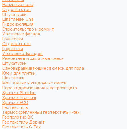
Наливные полы
Отделка стен
Штукатурки
Шпатлевки Unis
Гидроизоляция
Строительство и ремонт
Утепление фасада
Грунтовки
Отделка стен
Грунтовки
Утепление фасадов
Ремонтные и защитные смеси
Штукатурки
Самовыравнивающиеся смеси для пола
Клеи для плитки
Шпатлевки
Монтажные и кладочные смеси
Паро-гидроизоляция и ветрозащита
Spanizol Standart
Spanizol Premium
Spanizol ECO
Геотекстиль
Термоскреплённый геотекстиль F-tex
Геополотно ВК
Геотекстиль Дорнит
Геотекстиль G-Tex