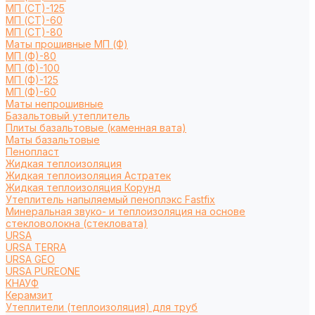
МП (СТ)-125
МП (СТ)-60
МП (СТ)-80
Маты прошивные МП (Ф)
МП (Ф)-80
МП (Ф)-100
МП (Ф)-125
МП (Ф)-60
Маты непрошивные
Базальтовый утеплитель
Плиты базальтовые (каменная вата)
Маты базальтовые
Пенопласт
Жидкая теплоизоляция
Жидкая теплоизоляция Астратек
Жидкая теплоизоляция Корунд
Утеплитель напыляемый пеноплэкс Fastfix
Минеральная звуко- и теплоизоляция на основе
стекловолокна (стекловата)
URSA
URSA TERRA
URSA GEO
URSA PUREONE
КНАУФ
Керамзит
Утеплители (теплоизоляция) для труб