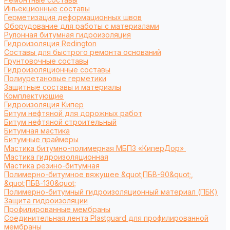
Инъекционные составы
Герметизация деформационных швов
Оборудование для работы с материалами
Рулонная битумная гидроизоляция
Гидроизоляция Redington
Составы для быстрого ремонта оснований
Грунтовочные составы
Гидроизоляционные составы
Полиуретановые герметики
Защитные составы и материалы
Комплектующие
Гидроизоляция Кипер
Битум нефтяной для дорожных работ
Битум нефтяной строительный
Битумная мастика
Битумные праймеры
Мастика битумно-полимерная МБПЗ «КиперДор»
Мастика гидроизоляционная
Мастика резино-битумная
Полимерно-битумное вяжущее &quot;ПБВ-90&quot;,
&quot;ПБВ-130&quot;
Полимерно-битумный гидроизоляционный материал (ПБК)
Защита гидроизоляции
Профилированные мембраны
Соединительная лента Plastguard для профилированной
мембраны