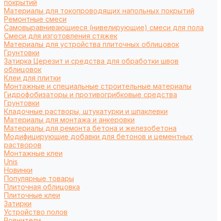
покрытий
Материалы для токопроводящих напольных покрытий
Ремонтные смеси
Самовыравнивающиеся (нивелирующие) смеси для пола
Смеси для изготовления стяжек
Материалы для устройства плиточных облицовок
Грунтовки
Затирка Церезит и средства для обработки швов
облицовок
Клеи для плитки
Монтажные и специальные строительные материалы
Гидрофобизаторы и противогрибковые средства
Грунтовки
Кладочные растворы, штукатурки и шпаклевки
Материалы для монтажа и анкеровки
Материалы для ремонта бетона и железобетона
Модифицирующие добавки для бетонов и цементных
растворов
Монтажные клеи
Unis
Новинки
Популярные товары
Плиточная облицовка
Плиточные клеи
Затирки
Устройство полов
Ровнители