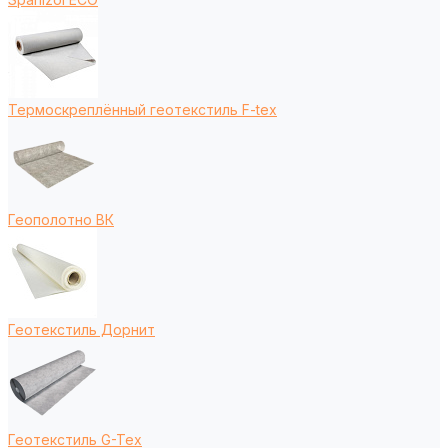
Термоскреплённый геотекстиль F-tex
Геополотно ВК
Геотекстиль Дорнит
Геотекстиль G-Tex