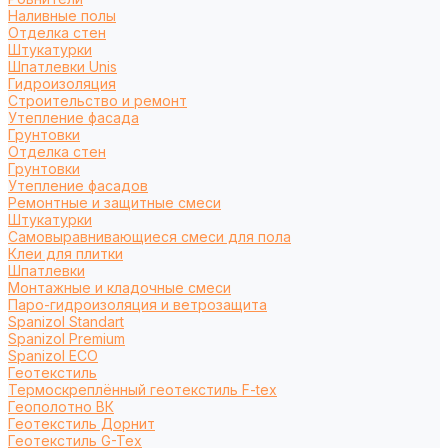
Наливные полы
Отделка стен
Штукатурки
Шпатлевки Unis
Гидроизоляция
Строительство и ремонт
Утепление фасада
Грунтовки
Отделка стен
Грунтовки
Утепление фасадов
Ремонтные и защитные смеси
Штукатурки
Самовыравнивающиеся смеси для пола
Клеи для плитки
Шпатлевки
Монтажные и кладочные смеси
Паро-гидроизоляция и ветрозащита
Spanizol Standart
Spanizol Premium
Spanizol ECO
Геотекстиль
Термоскреплённый геотекстиль F-tex
Геополотно ВК
Геотекстиль Дорнит
Геотекстиль G-Tex