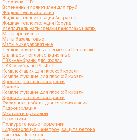
Cкорлупа ППУ
Вспененный полиэтилен для труб
Жидкая теплоизоляция
Жидкая теплоизоляция Астратек
Жидкая теплоизоляция Корунд
Утеплитель напыляемый пеноплэкс Fastfix
Маты прошивные
Маты базальтовые
Маты минераловатные
Теплоизоляционные сегменты Пеноплэкс
Цилиндры теплоизоляционные
ПВХ-мембраны для кровли
ПВХ-мембраны Plastfoil
Комплектация для плоской кровли
Комплектующие для плоской кровли
Крепеж для плоской кровли
Крепеж
Комплектующие для плоской кровли
Крепеж для плоской кровли
Фасадные дюбеля для теплоизоляции
Гидроизоляция
Мастики и праймеры
Герметики
Полиуретановые герметики
Гидроизоляция Пенетрон, защита бетона
Система Пенетрон
Ремонтные составы