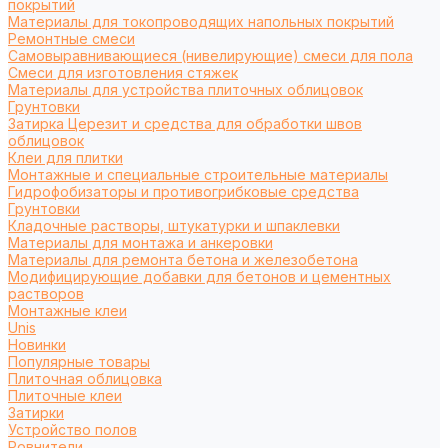
покрытий
Материалы для токопроводящих напольных покрытий
Ремонтные смеси
Самовыравнивающиеся (нивелирующие) смеси для пола
Смеси для изготовления стяжек
Материалы для устройства плиточных облицовок
Грунтовки
Затирка Церезит и средства для обработки швов
облицовок
Клеи для плитки
Монтажные и специальные строительные материалы
Гидрофобизаторы и противогрибковые средства
Грунтовки
Кладочные растворы, штукатурки и шпаклевки
Материалы для монтажа и анкеровки
Материалы для ремонта бетона и железобетона
Модифицирующие добавки для бетонов и цементных
растворов
Монтажные клеи
Unis
Новинки
Популярные товары
Плиточная облицовка
Плиточные клеи
Затирки
Устройство полов
Ровнители