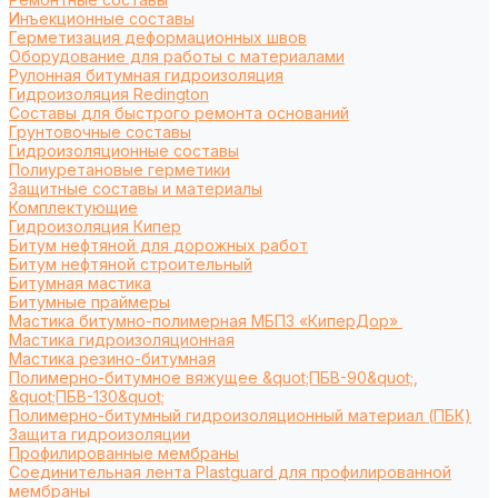
Инъекционные составы
Герметизация деформационных швов
Оборудование для работы с материалами
Рулонная битумная гидроизоляция
Гидроизоляция Redington
Составы для быстрого ремонта оснований
Грунтовочные составы
Гидроизоляционные составы
Полиуретановые герметики
Защитные составы и материалы
Комплектующие
Гидроизоляция Кипер
Битум нефтяной для дорожных работ
Битум нефтяной строительный
Битумная мастика
Битумные праймеры
Мастика битумно-полимерная МБПЗ «КиперДор»
Мастика гидроизоляционная
Мастика резино-битумная
Полимерно-битумное вяжущее &quot;ПБВ-90&quot;,
&quot;ПБВ-130&quot;
Полимерно-битумный гидроизоляционный материал (ПБК)
Защита гидроизоляции
Профилированные мембраны
Соединительная лента Plastguard для профилированной
мембраны