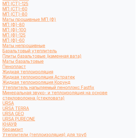
МП (СТ)-125
МП (СТ)-60
МП (СТ)-80
Маты прошивные МП (Ф)
МП (Ф)-80
МП (Ф)-100
МП (Ф)-125
МП (Ф)-60
Маты непрошивные
Базальтовый утеплитель
Плиты базальтовые (каменная вата)
Маты базальтовые
Пенопласт
Жидкая теплоизоляция
Жидкая теплоизоляция Астратек
Жидкая теплоизоляция Корунд
Утеплитель напыляемый пеноплэкс Fastfix
Минеральная звуко- и теплоизоляция на основе
стекловолокна (стекловата)
URSA
URSA TERRA
URSA GEO
URSA PUREONE
КНАУФ
Керамзит
Утеплители (теплоизоляция) для труб