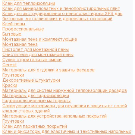
Клеи для теплоизоляции
Клеи для минераловатных и пенополистирольных плит
Клеи для экструдированного пенополистирола XPS для
бетонных, металлических и деревянных оснований
Клей-пены
Профессиональные
Бытовые
Монтажная пена и комплектующие
Монтажная пена
Пистолет для монтажной пены
Очистители для монтажной пены
Сухие строительные смеси
Ceresit
Материалы для отделки и защиты фасадов
Грунтовки
Декоративные штукатурки
Краски
Материалы для систем наружной теплоизоляции фасадов
Материалы для гидроизоляции
Гидроизоляционные материалы
Санирующие материалы для осушения и защиты от солей
кладок старых зданий
Материалы для устройства напольных покрытий
Грунтовки
Клеи для паркетных покрытий
Клеи и фиксаторы для эластичных и текстильных напольных