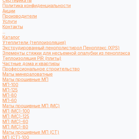
Сертификаты
Политика конфиденциальности
Акции
Производители
Услуги
Контакты
...
Каталог
Утеплители (теплоизоляция)
Экструдированный пенополистирол Пеноплэкс (XPS)
Элементы стяжки для несъемной опалубки из пеноплэкса
Теплоизоляция PIR (плиты)
Частные дома и квартиры
Профессиональное строительство
Маты минераловатные
Маты прошивные МП
МП-100
МП-125
МП-80
МП-60
Маты прошивные МП (МС)
МП (МС)-100
МП (МС)-125
МП (МС)-60
МП (МС)-80
Маты прошивные МП (СТ)
МП (СТ)-100