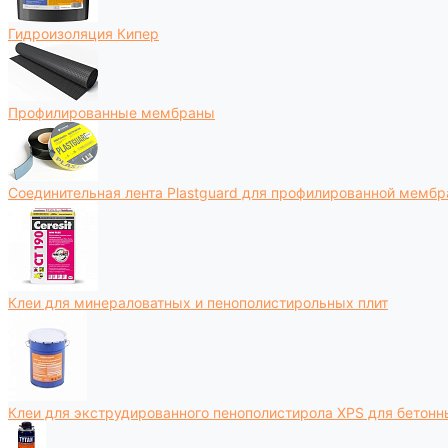
Гидроизоляция Кипер
Профилированные мембраны
Соединительная лента Plastguard для профилированной мемб
Клеи для минераловатных и пенополистирольных плит
Клеи для экструдированного пенополистирола XPS для бетонн