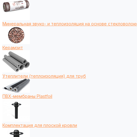
Минеральная звуко- и теплоизоляция на основе стекловолокн
Керамзит
Утеплители (теплоизоляция) для труб
ПВХ-мембраны Plastfoil
Комплектация для плоской кровли