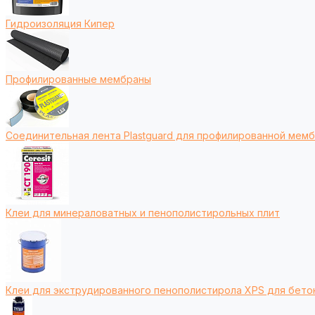
Гидроизоляция Кипер
Профилированные мембраны
Соединительная лента Plastguard для профилированной мем
Клеи для минераловатных и пенополистирольных плит
Клеи для экструдированного пенополистирола XPS для бето