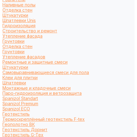
Наливные полы
Отделка стен
Штукатурки
Шпатлевки Unis
Гидроизоляция
Строительство и ремонт
Утепление фасада
Грунтовки
Отделка стен
Грунтовки
Утепление фасадов
Ремонтные и защитные смеси
Штукатурки
Самовыравнивающиеся смеси для пола
Клеи для плитки
Шпатлевки
Монтажные и кладочные смеси
Паро-гидроизоляция и ветрозащита
Spanizol Standart
Spanizol Premium
Spanizol ECO
Геотекстиль
Термоскреплённый геотекстиль F-tex
Геополотно ВК
Геотекстиль Дорнит
Геотекстиль G-Tex