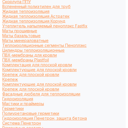
Cкорлупа ППУ
Вспененный полиэтилен для труб
Жидкая теплоизоляция
Жидкая теплоизоляция Астратек
Жидкая теплоизоляция Корунд
Утеплитель напыляемый пеноплэкс Fastfix
Маты прошивные
Маты базальтовые
Маты минераловатные
Теплоизоляционные сегменты Пеноплэкс
Цилиндры теплоизоляционные
ПВХ-мембраны для кровли
ПВХ-мембраны Plastfoil
Комплектация для плоской кровли
Комплектующие для плоской кровли
Крепеж для плоской кровли
Крепеж
Комплектующие для плоской кровли
Крепеж для плоской кровли
Фасадные дюбеля для теплоизоляции
Гидроизоляция
Мастики и праймеры
Герметики
Полиуретановые герметики
Гидроизоляция Пенетрон, защита бетона
Система Пенетрон
Ремонтные составы