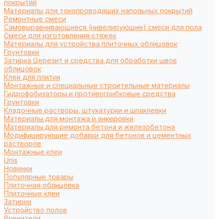
покрытий
Материалы для токопроводящих напольных покрытий
Ремонтные смеси
Самовыравнивающиеся (нивелирующие) смеси для пола
Смеси для изготовления стяжек
Материалы для устройства плиточных облицовок
Грунтовки
Затирка Церезит и средства для обработки швов
облицовок
Клеи для плитки
Монтажные и специальные строительные материалы
Гидрофобизаторы и противогрибковые средства
Грунтовки
Кладочные растворы, штукатурки и шпаклевки
Материалы для монтажа и анкеровки
Материалы для ремонта бетона и железобетона
Модифицирующие добавки для бетонов и цементных
растворов
Монтажные клеи
Unis
Новинки
Популярные товары
Плиточная облицовка
Плиточные клеи
Затирки
Устройство полов
Ровнители