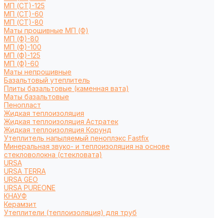
МП (СТ)-125
МП (СТ)-60
МП (СТ)-80
Маты прошивные МП (Ф)
МП (Ф)-80
МП (Ф)-100
МП (Ф)-125
МП (Ф)-60
Маты непрошивные
Базальтовый утеплитель
Плиты базальтовые (каменная вата)
Маты базальтовые
Пенопласт
Жидкая теплоизоляция
Жидкая теплоизоляция Астратек
Жидкая теплоизоляция Корунд
Утеплитель напыляемый пеноплэкс Fastfix
Минеральная звуко- и теплоизоляция на основе
стекловолокна (стекловата)
URSA
URSA TERRA
URSA GEO
URSA PUREONE
КНАУФ
Керамзит
Утеплители (теплоизоляция) для труб