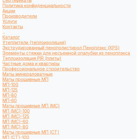
Сертификаты
Политика конфиденциальности
Акции
Производители
Услуги
Контакты
...
Каталог
Утеплители (теплоизоляция)
Экструдированный пенополистирол Пеноплэкс (XPS)
Элементы стяжки для несъемной опалубки из пеноплэкса
Теплоизоляция PIR (плиты)
Частные дома и квартиры
Профессиональное строительство
Маты минераловатные
Маты прошивные МП
МП-100
МП-125
МП-80
МП-60
Маты прошивные МП (МС)
МП (МС)-100
МП (МС)-125
МП (МС)-60
МП (МС)-80
Маты прошивные МП (СТ)
МП (СТ)-100