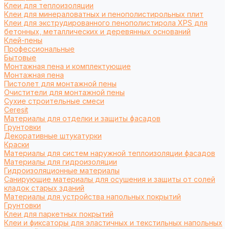
Клеи для теплоизоляции
Клеи для минераловатных и пенополистирольных плит
Клеи для экструдированного пенополистирола XPS для
бетонных, металлических и деревянных оснований
Клей-пены
Профессиональные
Бытовые
Монтажная пена и комплектующие
Монтажная пена
Пистолет для монтажной пены
Очистители для монтажной пены
Сухие строительные смеси
Ceresit
Материалы для отделки и защиты фасадов
Грунтовки
Декоративные штукатурки
Краски
Материалы для систем наружной теплоизоляции фасадов
Материалы для гидроизоляции
Гидроизоляционные материалы
Санирующие материалы для осушения и защиты от солей
кладок старых зданий
Материалы для устройства напольных покрытий
Грунтовки
Клеи для паркетных покрытий
Клеи и фиксаторы для эластичных и текстильных напольных