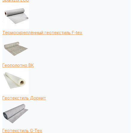
Термоскреплённый геотекстиль F-tex
Геополотно ВК
Геотекстиль Дорнит
Геотекстиль G-Tex