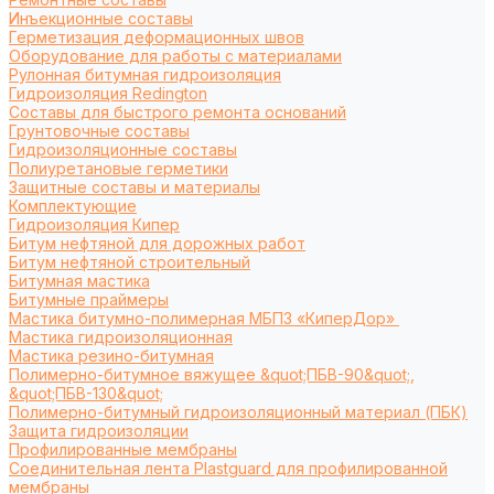
Инъекционные составы
Герметизация деформационных швов
Оборудование для работы с материалами
Рулонная битумная гидроизоляция
Гидроизоляция Redington
Составы для быстрого ремонта оснований
Грунтовочные составы
Гидроизоляционные составы
Полиуретановые герметики
Защитные составы и материалы
Комплектующие
Гидроизоляция Кипер
Битум нефтяной для дорожных работ
Битум нефтяной строительный
Битумная мастика
Битумные праймеры
Мастика битумно-полимерная МБПЗ «КиперДор»
Мастика гидроизоляционная
Мастика резино-битумная
Полимерно-битумное вяжущее &quot;ПБВ-90&quot;,
&quot;ПБВ-130&quot;
Полимерно-битумный гидроизоляционный материал (ПБК)
Защита гидроизоляции
Профилированные мембраны
Соединительная лента Plastguard для профилированной
мембраны