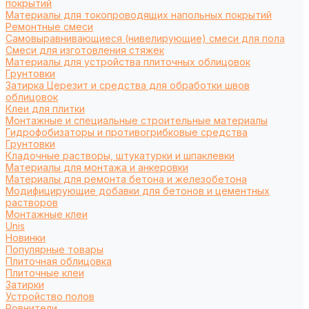
покрытий
Материалы для токопроводящих напольных покрытий
Ремонтные смеси
Самовыравнивающиеся (нивелирующие) смеси для пола
Смеси для изготовления стяжек
Материалы для устройства плиточных облицовок
Грунтовки
Затирка Церезит и средства для обработки швов
облицовок
Клеи для плитки
Монтажные и специальные строительные материалы
Гидрофобизаторы и противогрибковые средства
Грунтовки
Кладочные растворы, штукатурки и шпаклевки
Материалы для монтажа и анкеровки
Материалы для ремонта бетона и железобетона
Модифицирующие добавки для бетонов и цементных
растворов
Монтажные клеи
Unis
Новинки
Популярные товары
Плиточная облицовка
Плиточные клеи
Затирки
Устройство полов
Ровнители