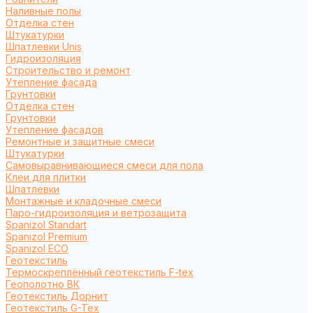
Наливные полы
Отделка стен
Штукатурки
Шпатлевки Unis
Гидроизоляция
Строительство и ремонт
Утепление фасада
Грунтовки
Отделка стен
Грунтовки
Утепление фасадов
Ремонтные и защитные смеси
Штукатурки
Самовыравнивающиеся смеси для пола
Клеи для плитки
Шпатлевки
Монтажные и кладочные смеси
Паро-гидроизоляция и ветрозащита
Spanizol Standart
Spanizol Premium
Spanizol ECO
Геотекстиль
Термоскреплённый геотекстиль F-tex
Геополотно ВК
Геотекстиль Дорнит
Геотекстиль G-Tex