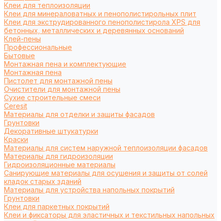
Клеи для теплоизоляции
Клеи для минераловатных и пенополистирольных плит
Клеи для экструдированного пенополистирола XPS для
бетонных, металлических и деревянных оснований
Клей-пены
Профессиональные
Бытовые
Монтажная пена и комплектующие
Монтажная пена
Пистолет для монтажной пены
Очистители для монтажной пены
Сухие строительные смеси
Ceresit
Материалы для отделки и защиты фасадов
Грунтовки
Декоративные штукатурки
Краски
Материалы для систем наружной теплоизоляции фасадов
Материалы для гидроизоляции
Гидроизоляционные материалы
Санирующие материалы для осушения и защиты от солей
кладок старых зданий
Материалы для устройства напольных покрытий
Грунтовки
Клеи для паркетных покрытий
Клеи и фиксаторы для эластичных и текстильных напольных