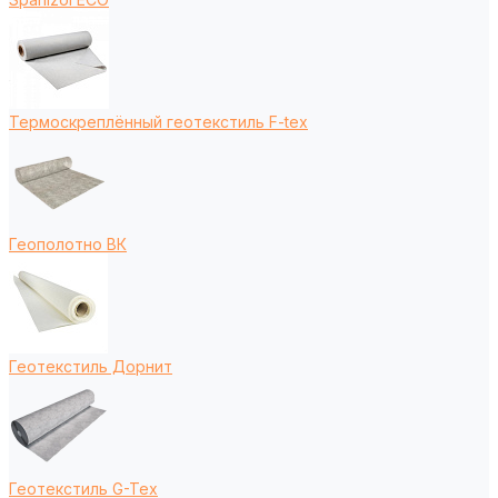
Термоскреплённый геотекстиль F-tex
Геополотно ВК
Геотекстиль Дорнит
Геотекстиль G-Tex