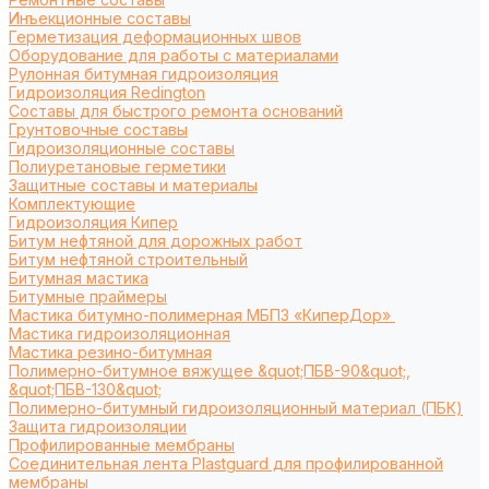
Инъекционные составы
Герметизация деформационных швов
Оборудование для работы с материалами
Рулонная битумная гидроизоляция
Гидроизоляция Redington
Составы для быстрого ремонта оснований
Грунтовочные составы
Гидроизоляционные составы
Полиуретановые герметики
Защитные составы и материалы
Комплектующие
Гидроизоляция Кипер
Битум нефтяной для дорожных работ
Битум нефтяной строительный
Битумная мастика
Битумные праймеры
Мастика битумно-полимерная МБПЗ «КиперДор»
Мастика гидроизоляционная
Мастика резино-битумная
Полимерно-битумное вяжущее &quot;ПБВ-90&quot;,
&quot;ПБВ-130&quot;
Полимерно-битумный гидроизоляционный материал (ПБК)
Защита гидроизоляции
Профилированные мембраны
Соединительная лента Plastguard для профилированной
мембраны