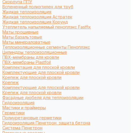
Cкорлупа ППУ
Вспененный полиэтилен для труб
Жидкая теплоизоляция
Жидкая теплоизоляция Астратек
Жидкая теплоизоляция Корунд
Утеплитель напыляемый пеноплэкс Fastfix
Маты прошивные
Маты базальтовые
Маты минераловатные
Теплоизоляционные сегменты Пеноплэкс
Цилиндры теплоизоляционные
ПВХ-мембраны для кровли
ПВХ-мембраны Plastfoil
Комплектация для плоской кровли
Комплектующие для плоской кровли
Крепеж для плоской кровли
Крепеж
Комплектующие для плоской кровли
Крепеж для плоской кровли
Фасадные дюбеля для теплоизоляции
Гидроизоляция
Мастики и праймеры
Герметики
Полиуретановые герметики
Гидроизоляция Пенетрон, защита бетона
Система Пенетрон
Ремонтные составы