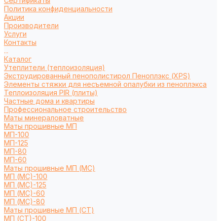
Сертификаты
Политика конфиденциальности
Акции
Производители
Услуги
Контакты
...
Каталог
Утеплители (теплоизоляция)
Экструдированный пенополистирол Пеноплэкс (XPS)
Элементы стяжки для несъемной опалубки из пеноплэкса
Теплоизоляция PIR (плиты)
Частные дома и квартиры
Профессиональное строительство
Маты минераловатные
Маты прошивные МП
МП-100
МП-125
МП-80
МП-60
Маты прошивные МП (МС)
МП (МС)-100
МП (МС)-125
МП (МС)-60
МП (МС)-80
Маты прошивные МП (СТ)
МП (СТ)-100