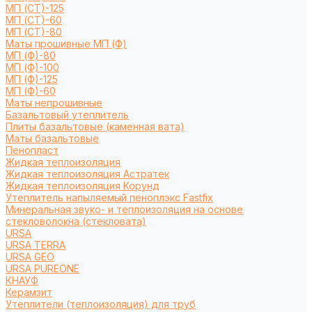
МП (СТ)-125
МП (СТ)-60
МП (СТ)-80
Маты прошивные МП (Ф)
МП (Ф)-80
МП (Ф)-100
МП (Ф)-125
МП (Ф)-60
Маты непрошивные
Базальтовый утеплитель
Плиты базальтовые (каменная вата)
Маты базальтовые
Пенопласт
Жидкая теплоизоляция
Жидкая теплоизоляция Астратек
Жидкая теплоизоляция Корунд
Утеплитель напыляемый пеноплэкс Fastfix
Минеральная звуко- и теплоизоляция на основе
стекловолокна (стекловата)
URSA
URSA TERRA
URSA GEO
URSA PUREONE
КНАУФ
Керамзит
Утеплители (теплоизоляция) для труб