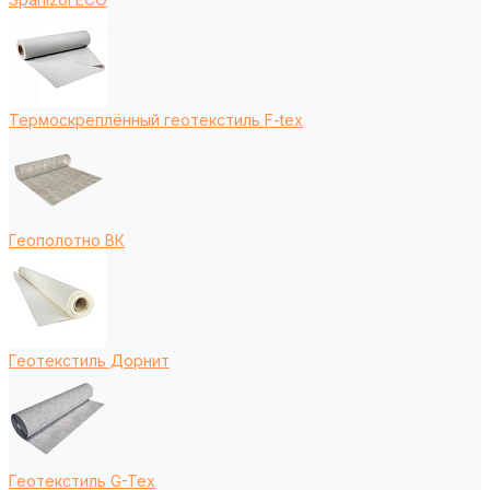
Термоскреплённый геотекстиль F-tex
Геополотно ВК
Геотекстиль Дорнит
Геотекстиль G-Tex