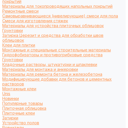
покрытий
Материалы для токопроводящих напольных покрытий
Ремонтные смеси
Самовыравнивающиеся (нивелирующие) смеси для пола
Смеси для изготовления стяжек
Материалы для устройства плиточных облицовок
Грунтовки
Затирка Церезит и средства для обработки швов
облицовок
Клеи для плитки
Монтажные и специальные строительные материалы
Гидрофобизаторы и противогрибковые средства
Грунтовки
Кладочные растворы, штукатурки и шпаклевки
Материалы для монтажа и анкеровки
Материалы для ремонта бетона и железобетона
Модифицирующие добавки для бетонов и цементных
растворов
Монтажные клеи
Unis
Новинки
Популярные товары
Плиточная облицовка
Плиточные клеи
Затирки
Устройство полов
Ровнители