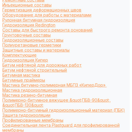
Инъекционные составы
Герметизация деформационных швов
Оборудование для работы с материалами
Рулонная битумная гидроизоляция
Гидроизоляция Redington
Составы для быстрого ремонта оснований
Грунтовочные составы
Гидроизоляционные составы
Полиуретановые герметики
Защитные составы и материалы
Комплектующие
Гидроизоляция Кипер
Битум нефтяной для дорожных работ
Битум нефтяной строительный
Битумная мастика
Битумные праймеры
Мастика битумно-полимерная МБПЗ «КиперДор»
Мастика гидроизоляционная
Мастика резино-битумная
Полимерно-битумное вяжущее &quot;ПБВ-90&quot;,
&quot;ПБВ-130&quot;
Полимерно-битумный гидроизоляционный материал (ПБК)
Защита гидроизоляции
Профилированные мембраны
Соединительная лента Plastguard для профилированной
мембраны