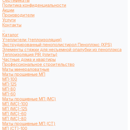
Сертификаты
Политика конфиденциальности
Акции
Производители
Услуги
Контакты
...
Каталог
Утеплители (теплоизоляция)
Экструдированный пенополистирол Пеноплэкс (XPS)
Элементы стяжки для несъемной опалубки из пеноплэкса
Теплоизоляция PIR (плиты)
Частные дома и квартиры
Профессиональное строительство
Маты минераловатные
Маты прошивные МП
МП-100
МП-125
МП-80
МП-60
Маты прошивные МП (МС)
МП (МС)-100
МП (МС)-125
МП (МС)-60
МП (МС)-80
Маты прошивные МП (СТ)
МП (СТ)-100