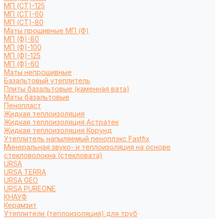
МП (СТ)-125
МП (СТ)-60
МП (СТ)-80
Маты прошивные МП (Ф)
МП (Ф)-80
МП (Ф)-100
МП (Ф)-125
МП (Ф)-60
Маты непрошивные
Базальтовый утеплитель
Плиты базальтовые (каменная вата)
Маты базальтовые
Пенопласт
Жидкая теплоизоляция
Жидкая теплоизоляция Астратек
Жидкая теплоизоляция Корунд
Утеплитель напыляемый пеноплэкс Fastfix
Минеральная звуко- и теплоизоляция на основе
стекловолокна (стекловата)
URSA
URSA TERRA
URSA GEO
URSA PUREONE
КНАУФ
Керамзит
Утеплители (теплоизоляция) для труб