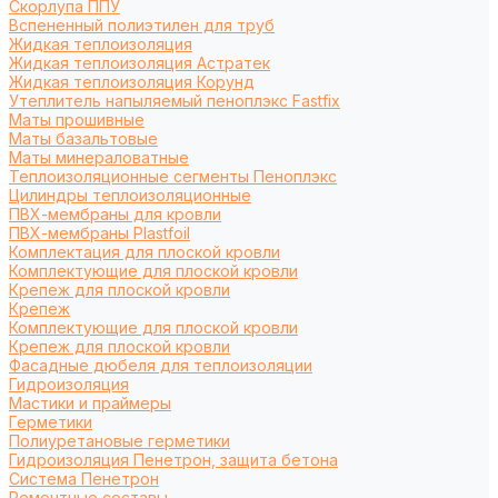
Cкорлупа ППУ
Вспененный полиэтилен для труб
Жидкая теплоизоляция
Жидкая теплоизоляция Астратек
Жидкая теплоизоляция Корунд
Утеплитель напыляемый пеноплэкс Fastfix
Маты прошивные
Маты базальтовые
Маты минераловатные
Теплоизоляционные сегменты Пеноплэкс
Цилиндры теплоизоляционные
ПВХ-мембраны для кровли
ПВХ-мембраны Plastfoil
Комплектация для плоской кровли
Комплектующие для плоской кровли
Крепеж для плоской кровли
Крепеж
Комплектующие для плоской кровли
Крепеж для плоской кровли
Фасадные дюбеля для теплоизоляции
Гидроизоляция
Мастики и праймеры
Герметики
Полиуретановые герметики
Гидроизоляция Пенетрон, защита бетона
Система Пенетрон
Ремонтные составы