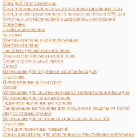
Клеи для теплоизоляции
Клеи для минераловатных и пенополистирольных плит
Клеи для экструдированного пенополистирола XPS для
бетонных, металлических и деревянных оснований
Клей-пены
Профессиональные
Бытовые
Монтажная пена и комплектующие
Монтажная пена
Пистолет для монтажной пены
Очистители для монтажной пены
Сухие строительные смеси
Ceresit
Материалы для отделки и защиты фасадов
Грунтовки
Декоративные штукатурки
Краски
Материалы для систем наружной теплоизоляции фасадов
Материалы для гидроизоляции
Гидроизоляционные материалы
Санирующие материалы для осушения и защиты от солей
кладок старых зданий
Материалы для устройства напольных покрытий
Грунтовки
Клеи для паркетных покрытий
Клеи и фиксаторы для эластичных и текстильных напольных