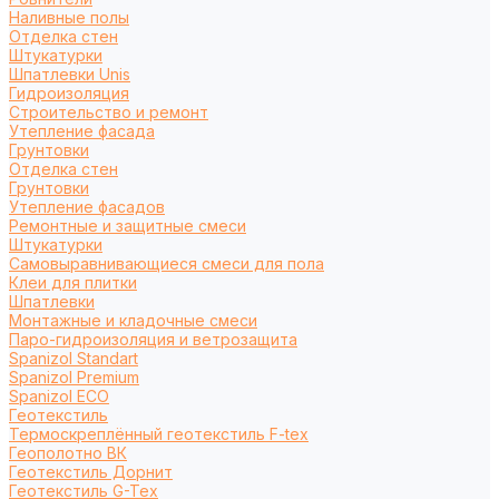
Наливные полы
Отделка стен
Штукатурки
Шпатлевки Unis
Гидроизоляция
Строительство и ремонт
Утепление фасада
Грунтовки
Отделка стен
Грунтовки
Утепление фасадов
Ремонтные и защитные смеси
Штукатурки
Самовыравнивающиеся смеси для пола
Клеи для плитки
Шпатлевки
Монтажные и кладочные смеси
Паро-гидроизоляция и ветрозащита
Spanizol Standart
Spanizol Premium
Spanizol ECO
Геотекстиль
Термоскреплённый геотекстиль F-tex
Геополотно ВК
Геотекстиль Дорнит
Геотекстиль G-Tex