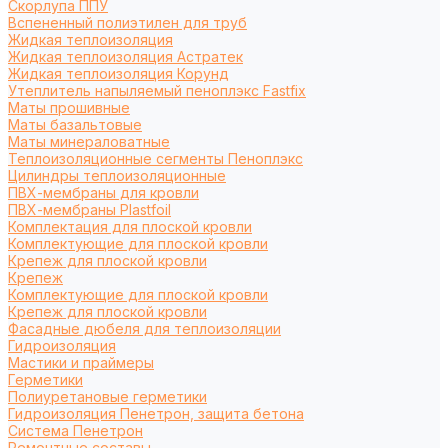
Cкорлупа ППУ
Вспененный полиэтилен для труб
Жидкая теплоизоляция
Жидкая теплоизоляция Астратек
Жидкая теплоизоляция Корунд
Утеплитель напыляемый пеноплэкс Fastfix
Маты прошивные
Маты базальтовые
Маты минераловатные
Теплоизоляционные сегменты Пеноплэкс
Цилиндры теплоизоляционные
ПВХ-мембраны для кровли
ПВХ-мембраны Plastfoil
Комплектация для плоской кровли
Комплектующие для плоской кровли
Крепеж для плоской кровли
Крепеж
Комплектующие для плоской кровли
Крепеж для плоской кровли
Фасадные дюбеля для теплоизоляции
Гидроизоляция
Мастики и праймеры
Герметики
Полиуретановые герметики
Гидроизоляция Пенетрон, защита бетона
Система Пенетрон
Ремонтные составы