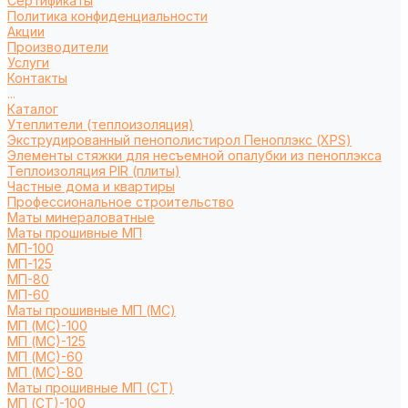
Сертификаты
Политика конфиденциальности
Акции
Производители
Услуги
Контакты
...
Каталог
Утеплители (теплоизоляция)
Экструдированный пенополистирол Пеноплэкс (XPS)
Элементы стяжки для несъемной опалубки из пеноплэкса
Теплоизоляция PIR (плиты)
Частные дома и квартиры
Профессиональное строительство
Маты минераловатные
Маты прошивные МП
МП-100
МП-125
МП-80
МП-60
Маты прошивные МП (МС)
МП (МС)-100
МП (МС)-125
МП (МС)-60
МП (МС)-80
Маты прошивные МП (СТ)
МП (СТ)-100