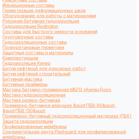
Инъекционные составы
Герметизация деформационных швов
Оборудование для работы с материалами
Рулонная битумная гидроизоляция
Гидроизоляция Redington
Составы для быстрого ремонта оснований
Грунтовочные составы
Гидроизоляционные составы
Полиуретановые герметики
Защитные составы и материалы
Комплектующие
Гидроизоляция Кипер
Битум нефтяной для дорожных работ
Битум нефтяной строительный
Битумная мастика
Битумные праймеры
Мастика битумно-полимерная МБПЗ «КиперДор»
Мастика гидроизоляционная
Мастика резино-битумная
Полимерно-битумное вяжущее &quot;ПБВ-90&quot;,
&quot;ПБВ-130&quot;
Полимерно-битумный гидроизоляционный материал (ПБК)
Защита гидроизоляции
Профилированные мембраны
Соединительная лента Plastguard для профилированной
мембраны