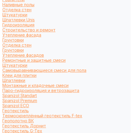
Наливные полы
Отделка стен
Штукатурки
Шпатлевки Unis
Гидроизоляция
Строительство и ремонт
Утепление фасада
Грунтовки
Отделка стен
Грунтовки
Утепление фасадов
Ремонтные и защитные смеси
Штукатурки
Самовыравнивающиеся смеси для пола
Клеи для плитки
Шпатлевки
Монтажные и кладочные смеси
Паро-гидроизоляция и ветрозащита
Spanizol Standart
Spanizol Premium
Spanizol ECO
Геотекстиль
Термоскреплённый геотекстиль F-tex
Геополотно ВК
Геотекстиль Дорнит
Геотекстиль G-Tex