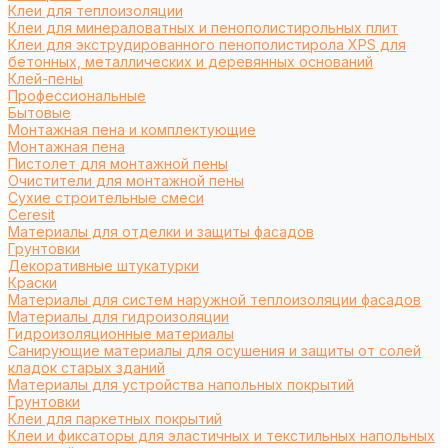
Клеи для теплоизоляции
Клеи для минераловатных и пенополистирольных плит
Клеи для экструдированного пенополистирола XPS для
бетонных, металлических и деревянных оснований
Клей-пены
Профессиональные
Бытовые
Монтажная пена и комплектующие
Монтажная пена
Пистолет для монтажной пены
Очистители для монтажной пены
Сухие строительные смеси
Ceresit
Материалы для отделки и защиты фасадов
Грунтовки
Декоративные штукатурки
Краски
Материалы для систем наружной теплоизоляции фасадов
Материалы для гидроизоляции
Гидроизоляционные материалы
Санирующие материалы для осушения и защиты от солей
кладок старых зданий
Материалы для устройства напольных покрытий
Грунтовки
Клеи для паркетных покрытий
Клеи и фиксаторы для эластичных и текстильных напольных