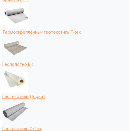
Термоскреплённый геотекстиль F-tex
Геополотно ВК
Геотекстиль Дорнит
Геотекстиль G-Tex