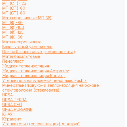
МП (СТ)-125
МП (СТ)-60
МП (СТ)-80
Маты прошивные МП (Ф)
МП (Ф)-80
МП (Ф)-100
МП (Ф)-125
МП (Ф)-60
Маты непрошивные
Базальтовый утеплитель
Плиты базальтовые (каменная вата)
Маты базальтовые
Пенопласт
Жидкая теплоизоляция
Жидкая теплоизоляция Астратек
Жидкая теплоизоляция Корунд
Утеплитель напыляемый пеноплэкс Fastfix
Минеральная звуко- и теплоизоляция на основе
стекловолокна (стекловата)
URSA
URSA TERRA
URSA GEO
URSA PUREONE
КНАУФ
Керамзит
Утеплители (теплоизоляция) для труб