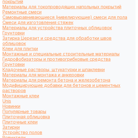
покрытий
Материалы для токопроводящих напольных покрытий
Ремонтные смеси
Самовыравнивающиеся (нивелирующие) смеси для пола
Смеси для изготовления стяжек
Материалы для устройства плиточных облицовок
Грунтовки
Затирка Церезит и средства для обработки швов
облицовок
Клеи для плитки
Монтажные и специальные строительные материалы
Гидрофобизаторы и противогрибковые средства
Грунтовки
Кладочные растворы, штукатурки и шпаклевки
Материалы для монтажа и анкеровки
Материалы для ремонта бетона и железобетона
Модифицирующие добавки для бетонов и цементных
растворов
Монтажные клеи
Unis
Новинки
Популярные товары
Плиточная облицовка
Плиточные клеи
Затирки
Устройство полов
Ровнители