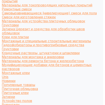
покрытий
Материалы для токопроводящих напольных покрытий
Ремонтные смеси
Самовыравнивающиеся (нивелирующие) смеси для пола
Смеси для изготовления стяжек
Материалы для устройства плиточных облицовок
Грунтовки
Затирка Церезит и средства для обработки швов
облицовок
Клеи для плитки
Монтажные и специальные строительные материалы
Гидрофобизаторы и противогрибковые средства
Грунтовки
Кладочные растворы, штукатурки и шпаклевки
Материалы для монтажа и анкеровки
Материалы для ремонта бетона и железобетона
Модифицирующие добавки для бетонов и цементных
растворов
Монтажные клеи
Unis
Новинки
Популярные товары
Плиточная облицовка
Плиточные клеи
Затирки
Устройство полов
Ровнители