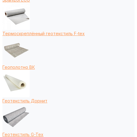
Термоскреплённый геотекстиль F-tex
Геополотно ВК
Геотекстиль Дорнит
Геотекстиль G-Tex