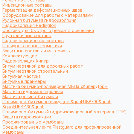
Инъекционные составы
Герметизация деформационных швов
Оборудование для работы с материалами
Рулонная битумная гидроизоляция
Гидроизоляция Redington
Составы для быстрого ремонта оснований
Грунтовочные составы
Гидроизоляционные составы
Полиуретановые герметики
Защитные составы и материалы
Комплектующие
Гидроизоляция Кипер
Битум нефтяной для дорожных работ
Битум нефтяной строительный
Битумная мастика
Битумные праймеры
Мастика битумно-полимерная МБПЗ «КиперДор»
Мастика гидроизоляционная
Мастика резино-битумная
Полимерно-битумное вяжущее &quot;ПБВ-90&quot;,
&quot;ПБВ-130&quot;
Полимерно-битумный гидроизоляционный материал (ПБК)
Защита гидроизоляции
Профилированные мембраны
Соединительная лента Plastguard для профилированной
мембраны