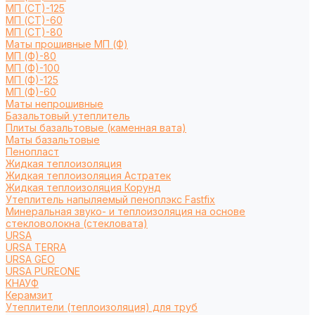
МП (СТ)-125
МП (СТ)-60
МП (СТ)-80
Маты прошивные МП (Ф)
МП (Ф)-80
МП (Ф)-100
МП (Ф)-125
МП (Ф)-60
Маты непрошивные
Базальтовый утеплитель
Плиты базальтовые (каменная вата)
Маты базальтовые
Пенопласт
Жидкая теплоизоляция
Жидкая теплоизоляция Астратек
Жидкая теплоизоляция Корунд
Утеплитель напыляемый пеноплэкс Fastfix
Минеральная звуко- и теплоизоляция на основе
стекловолокна (стекловата)
URSA
URSA TERRA
URSA GEO
URSA PUREONE
КНАУФ
Керамзит
Утеплители (теплоизоляция) для труб