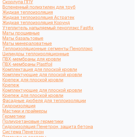
Cкорлупа ППУ
Вспененный полиэтилен для труб
Жидкая теплоизоляция
Жидкая теплоизоляция Астратек
Жидкая теплоизоляция Корунд
Утеплитель напыляемый пеноплэкс Fastfix
Маты прошивные
Маты базальтовые
Маты минераловатные
Теплоизоляционные сегменты Пеноплэкс
Цилиндры теплоизоляционные
ПВХ-мембраны для кровли
ПВХ-мембраны Plastfoil
Комплектация для плоской кровли
Комплектующие для плоской кровли
Крепеж для плоской кровли
Крепеж
Комплектующие для плоской кровли
Крепеж для плоской кровли
Фасадные дюбеля для теплоизоляции
Гидроизоляция
Мастики и праймеры
Герметики
Полиуретановые герметики
Гидроизоляция Пенетрон, защита бетона
Система Пенетрон
Ремонтные составы