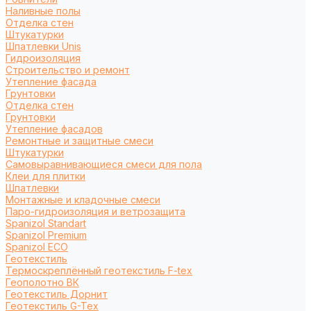
Наливные полы
Отделка стен
Штукатурки
Шпатлевки Unis
Гидроизоляция
Строительство и ремонт
Утепление фасада
Грунтовки
Отделка стен
Грунтовки
Утепление фасадов
Ремонтные и защитные смеси
Штукатурки
Самовыравнивающиеся смеси для пола
Клеи для плитки
Шпатлевки
Монтажные и кладочные смеси
Паро-гидроизоляция и ветрозащита
Spanizol Standart
Spanizol Premium
Spanizol ECO
Геотекстиль
Термоскреплённый геотекстиль F-tex
Геополотно ВК
Геотекстиль Дорнит
Геотекстиль G-Tex