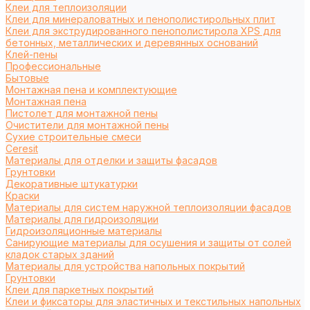
Клеи для теплоизоляции
Клеи для минераловатных и пенополистирольных плит
Клеи для экструдированного пенополистирола XPS для
бетонных, металлических и деревянных оснований
Клей-пены
Профессиональные
Бытовые
Монтажная пена и комплектующие
Монтажная пена
Пистолет для монтажной пены
Очистители для монтажной пены
Сухие строительные смеси
Ceresit
Материалы для отделки и защиты фасадов
Грунтовки
Декоративные штукатурки
Краски
Материалы для систем наружной теплоизоляции фасадов
Материалы для гидроизоляции
Гидроизоляционные материалы
Санирующие материалы для осушения и защиты от солей
кладок старых зданий
Материалы для устройства напольных покрытий
Грунтовки
Клеи для паркетных покрытий
Клеи и фиксаторы для эластичных и текстильных напольных