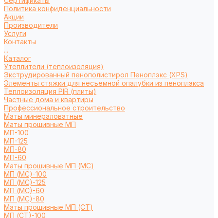
Сертификаты
Политика конфиденциальности
Акции
Производители
Услуги
Контакты
...
Каталог
Утеплители (теплоизоляция)
Экструдированный пенополистирол Пеноплэкс (XPS)
Элементы стяжки для несъемной опалубки из пеноплэкса
Теплоизоляция PIR (плиты)
Частные дома и квартиры
Профессиональное строительство
Маты минераловатные
Маты прошивные МП
МП-100
МП-125
МП-80
МП-60
Маты прошивные МП (МС)
МП (МС)-100
МП (МС)-125
МП (МС)-60
МП (МС)-80
Маты прошивные МП (СТ)
МП (СТ)-100