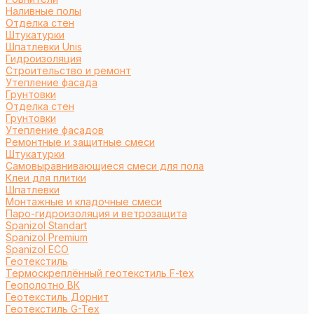
Наливные полы
Отделка стен
Штукатурки
Шпатлевки Unis
Гидроизоляция
Строительство и ремонт
Утепление фасада
Грунтовки
Отделка стен
Грунтовки
Утепление фасадов
Ремонтные и защитные смеси
Штукатурки
Самовыравнивающиеся смеси для пола
Клеи для плитки
Шпатлевки
Монтажные и кладочные смеси
Паро-гидроизоляция и ветрозащита
Spanizol Standart
Spanizol Premium
Spanizol ECO
Геотекстиль
Термоскреплённый геотекстиль F-tex
Геополотно ВК
Геотекстиль Дорнит
Геотекстиль G-Tex