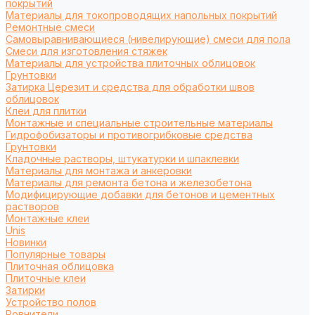
покрытий
Материалы для токопроводящих напольных покрытий
Ремонтные смеси
Самовыравнивающиеся (нивелирующие) смеси для пола
Смеси для изготовления стяжек
Материалы для устройства плиточных облицовок
Грунтовки
Затирка Церезит и средства для обработки швов
облицовок
Клеи для плитки
Монтажные и специальные строительные материалы
Гидрофобизаторы и противогрибковые средства
Грунтовки
Кладочные растворы, штукатурки и шпаклевки
Материалы для монтажа и анкеровки
Материалы для ремонта бетона и железобетона
Модифицирующие добавки для бетонов и цементных
растворов
Монтажные клеи
Unis
Новинки
Популярные товары
Плиточная облицовка
Плиточные клеи
Затирки
Устройство полов
Ровнители