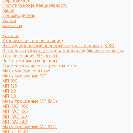
Сертификаты
Политика конфиденциальности
Акции
Производители
Услуги
Контакты
...
Каталог
Утеплители (теплоизоляция)
Экструдированный пенополистирол Пеноплэкс (XPS)
Элементы стяжки для несъемной опалубки из пеноплэкса
Теплоизоляция PIR (плиты)
Частные дома и квартиры
Профессиональное строительство
Маты минераловатные
Маты прошивные МП
МП-100
МП-125
МП-80
МП-60
Маты прошивные МП (МС)
МП (МС)-100
МП (МС)-125
МП (МС)-60
МП (МС)-80
Маты прошивные МП (СТ)
МП (СТ)-100