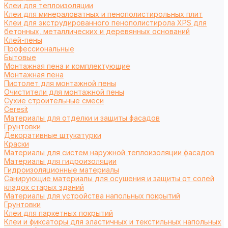
Клеи для теплоизоляции
Клеи для минераловатных и пенополистирольных плит
Клеи для экструдированного пенополистирола XPS для
бетонных, металлических и деревянных оснований
Клей-пены
Профессиональные
Бытовые
Монтажная пена и комплектующие
Монтажная пена
Пистолет для монтажной пены
Очистители для монтажной пены
Сухие строительные смеси
Ceresit
Материалы для отделки и защиты фасадов
Грунтовки
Декоративные штукатурки
Краски
Материалы для систем наружной теплоизоляции фасадов
Материалы для гидроизоляции
Гидроизоляционные материалы
Санирующие материалы для осушения и защиты от солей
кладок старых зданий
Материалы для устройства напольных покрытий
Грунтовки
Клеи для паркетных покрытий
Клеи и фиксаторы для эластичных и текстильных напольных