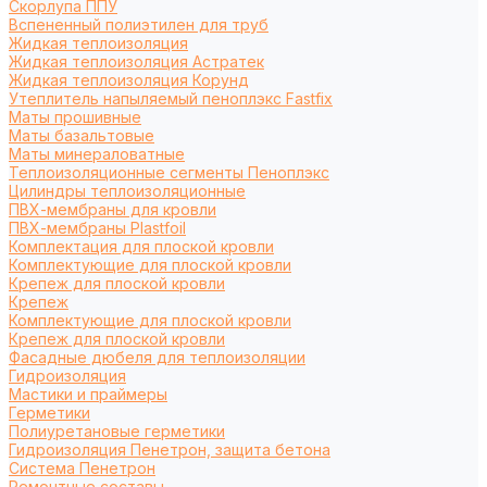
Cкорлупа ППУ
Вспененный полиэтилен для труб
Жидкая теплоизоляция
Жидкая теплоизоляция Астратек
Жидкая теплоизоляция Корунд
Утеплитель напыляемый пеноплэкс Fastfix
Маты прошивные
Маты базальтовые
Маты минераловатные
Теплоизоляционные сегменты Пеноплэкс
Цилиндры теплоизоляционные
ПВХ-мембраны для кровли
ПВХ-мембраны Plastfoil
Комплектация для плоской кровли
Комплектующие для плоской кровли
Крепеж для плоской кровли
Крепеж
Комплектующие для плоской кровли
Крепеж для плоской кровли
Фасадные дюбеля для теплоизоляции
Гидроизоляция
Мастики и праймеры
Герметики
Полиуретановые герметики
Гидроизоляция Пенетрон, защита бетона
Система Пенетрон
Ремонтные составы