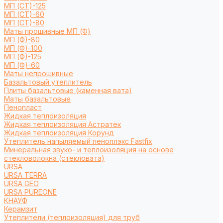
МП (СТ)-125
МП (СТ)-60
МП (СТ)-80
Маты прошивные МП (Ф)
МП (Ф)-80
МП (Ф)-100
МП (Ф)-125
МП (Ф)-60
Маты непрошивные
Базальтовый утеплитель
Плиты базальтовые (каменная вата)
Маты базальтовые
Пенопласт
Жидкая теплоизоляция
Жидкая теплоизоляция Астратек
Жидкая теплоизоляция Корунд
Утеплитель напыляемый пеноплэкс Fastfix
Минеральная звуко- и теплоизоляция на основе
стекловолокна (стекловата)
URSA
URSA TERRA
URSA GEO
URSA PUREONE
КНАУФ
Керамзит
Утеплители (теплоизоляция) для труб