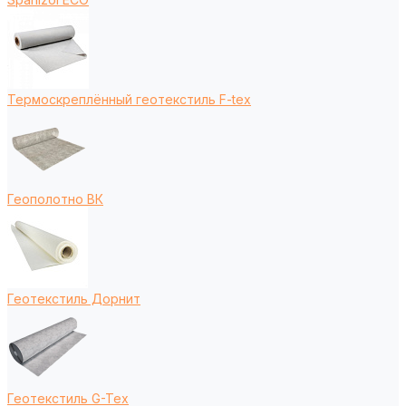
Термоскреплённый геотекстиль F-tex
Геополотно ВК
Геотекстиль Дорнит
Геотекстиль G-Tex