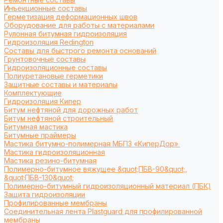
Инъекционные составы
Герметизация деформационных швов
Оборудование для работы с материалами
Рулонная битумная гидроизоляция
Гидроизоляция Redington
Составы для быстрого ремонта оснований
Грунтовочные составы
Гидроизоляционные составы
Полиуретановые герметики
Защитные составы и материалы
Комплектующие
Гидроизоляция Кипер
Битум нефтяной для дорожных работ
Битум нефтяной строительный
Битумная мастика
Битумные праймеры
Мастика битумно-полимерная МБПЗ «КиперДор»
Мастика гидроизоляционная
Мастика резино-битумная
Полимерно-битумное вяжущее &quot;ПБВ-90&quot;,
&quot;ПБВ-130&quot;
Полимерно-битумный гидроизоляционный материал (ПБК)
Защита гидроизоляции
Профилированные мембраны
Соединительная лента Plastguard для профилированной
мембраны