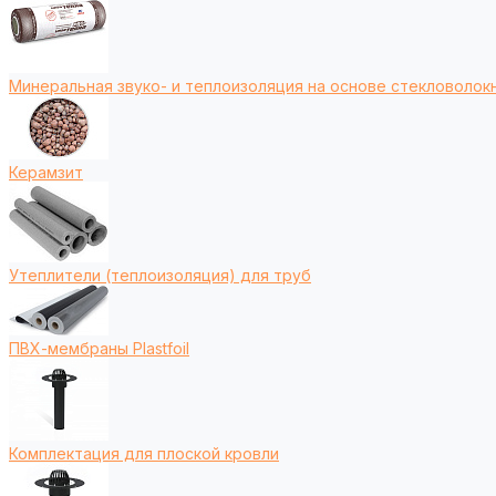
Минеральная звуко- и теплоизоляция на основе стекловолокн
Керамзит
Утеплители (теплоизоляция) для труб
ПВХ-мембраны Plastfoil
Комплектация для плоской кровли