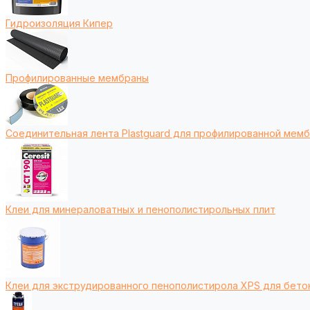
Гидроизоляция Кипер
Профилированные мембраны
Соединительная лента Plastguard для профилированной мем
Клеи для минераловатных и пенополистирольных плит
Клеи для экструдированного пенополистирола XPS для бето