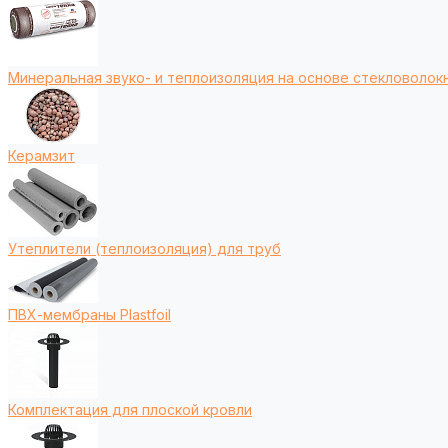
Минеральная звуко- и теплоизоляция на основе стекловолокн
Керамзит
Утеплители (теплоизоляция) для труб
ПВХ-мембраны Plastfoil
Комплектация для плоской кровли