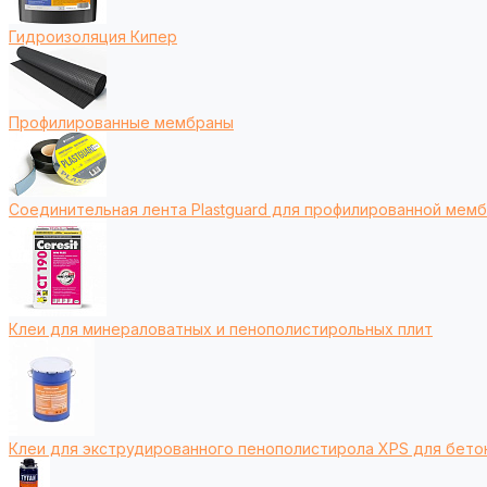
Гидроизоляция Кипер
Профилированные мембраны
Соединительная лента Plastguard для профилированной мем
Клеи для минераловатных и пенополистирольных плит
Клеи для экструдированного пенополистирола XPS для бето